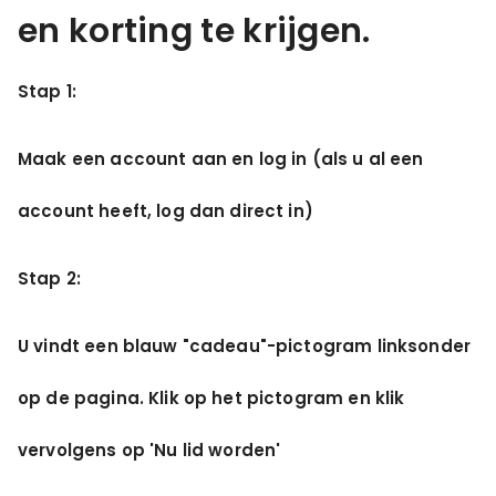
en korting te krijgen.
Stap 1:
Maak een account aan en log in (als u al een
account heeft, log dan direct in)
DYU C9 20 Inch Long-Range
Ebike
Stap 2:
13 Reviews
€899.00
€1,399.00
U vindt een blauw "cadeau"-pictogram linksonder
AAN WINKELWAGEN TOEVOEGEN
op de pagina. Klik op het pictogram en klik
vervolgens op 'Nu lid worden'