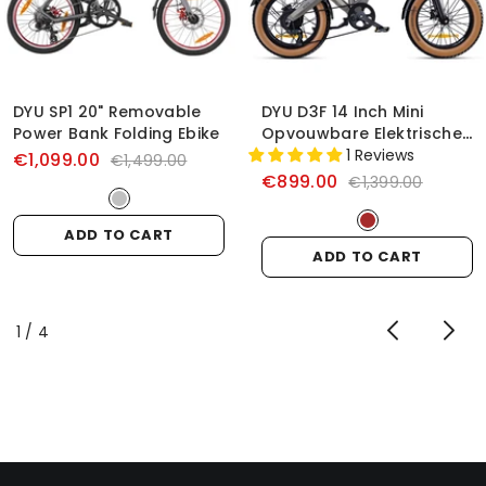
DYU SP1 20" Removable
DYU D3F 14 Inch Mini
Power Bank Folding Ebike
Opvouwbare Elektrische
Fiets
1 Reviews
€1,099.00
€1,499.00
€899.00
€1,399.00
ADD TO CART
ADD TO CART
of
1
/
4