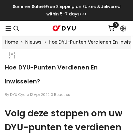
Meteen Naar De Content
Summer Sale🚲Free Shipping on Ebikes &delivered
within 5-7 days>>>
0
0
artikelen
Home
Nieuws
Hoe DYU-Punten Verdienen En Inwis
Hoe DYU-Punten Verdienen En
Inwisselen?
By
DYU Cycle
12 Apr 2022
0 Reacties
Volg deze stappen om uw
Save
€500.00
DYU-punten te verdienen