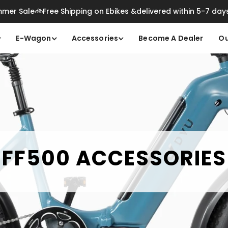
mer Sale🚲Free Shipping on Ebikes &delivered within 5-7 day
E-Wagon
Accessories
Become A Dealer
Ou
FF500 ACCESSORIES