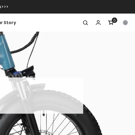
s>>>
0
0
r Story
artikelen