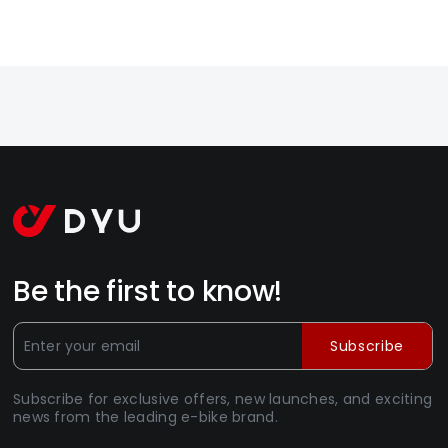
Be the first to know!
Subscribe
Subscribe for exclusive offers, new launches, and exciting
news from the leading e-bike brand.