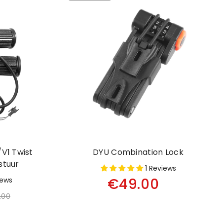
V1 Twist
DYU Combination Lock
stuur
1 Reviews
€49.00
iews
.00