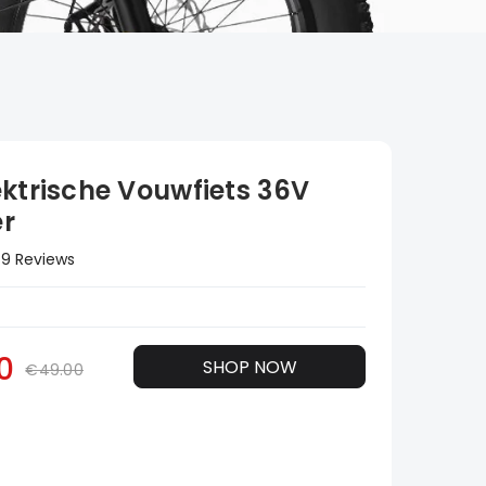
ektrische Vouwfiets 36V
r
9 Reviews
0
SHOP NOW
€49.00