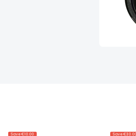
Save
€10.00
Save
€30.0