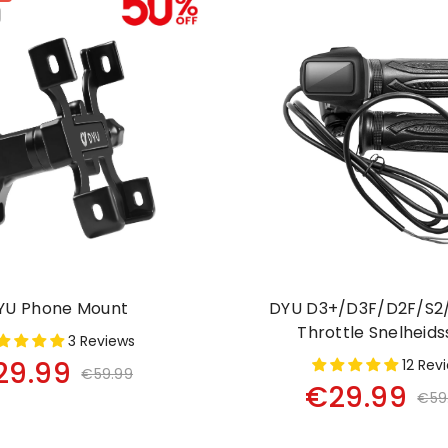
YU Phone Mount
DYU D3+/D3F/D2F/S2/
Throttle Snelheids
3 Reviews
29.99
12 Rev
€59.99
€29.99
€59