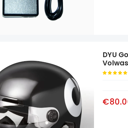
DYU Go
Volwa
Helm
€80.0