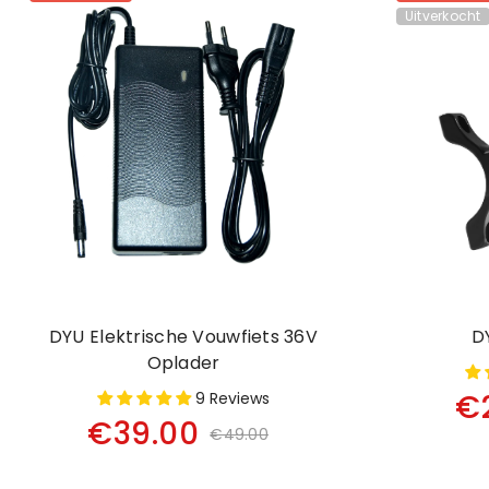
Uitverkocht
DYU Elektrische Vouwfiets 36V
D
Oplader
€
9 Reviews
€39.00
€49.00