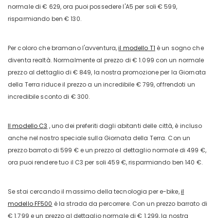
normale di € 629, ora puoi possedere l'A5 per soli € 599,
risparmiando ben € 130.
Per coloro che bramano l'avventura,
il modello T1
è un sogno che
diventa realtà. Normalmente al prezzo di € 1.099 con un normale
prezzo al dettaglio di € 849, la nostra promozione per la Giornata
della Terra riduce il prezzo a un incredibile € 799, offrendoti un
incredibile sconto di € 300.
Il modello C3
, uno dei preferiti dagli abitanti delle città, è incluso
anche nel nostro speciale sulla Giornata della Terra. Con un
prezzo barrato di 599 € e un prezzo al dettaglio normale di 499 €,
ora puoi rendere tuo il C3 per soli 459 €, risparmiando ben 140 €.
Se stai cercando il massimo della tecnologia per e-bike,
il
modello FF500
è la strada da percorrere. Con un prezzo barrato di
€ 1.799 e un prezzo al dettaglio normale di € 1.299, la nostra