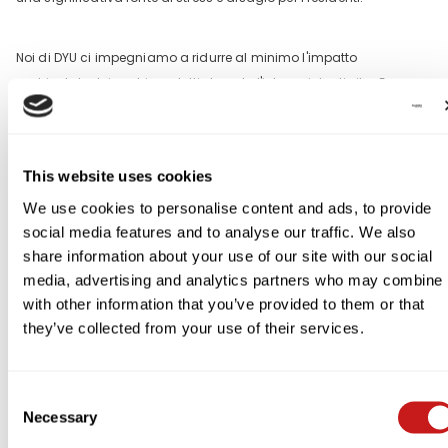
Noi di DYU ci impegniamo a ridurre al minimo l'impatto
ambientale dei nostri prodotti durante l'intero ciclo di vita. Ecco
perché utilizziamo, quando possibile, materiali riciclabili nella
costruzione delle nostre e-bike e progettiamo le nostre batterie in
modo che siano facilmente riciclabili al termine del loro ciclo di
This website uses cookies
vita. In questo modo miriamo a ridurre gli sprechi e a preservare le
We use cookies to personalise content and ads, to provide
risorse naturali.
social media features and to analyse our traffic. We also
share information about your use of our site with our social
Le nostre e-bike sono inoltre progettate per essere efficienti dal
media, advertising and analytics partners who may combine i
punto di vista energetico, con una tecnologia avanzata della
with other information that you’ve provided to them or that
batteria che consente autonomie più lunghe e tempi di ricarica
they’ve collected from your use of their services.
più brevi. Ciò significa che puoi guidare più lontano e con
maggiore frequenza senza doverti preoccupare di rimanere senza
energia o di passare ore ad aspettare che la batteria si ricarichi.
Consent
Necessary
Selection