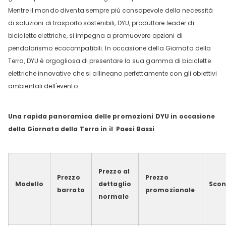
Mentre il mondo diventa sempre più consapevole della necessità
di soluzioni di trasporto sostenibili, DYU, produttore leader di
biciclette elettriche, si impegna a promuovere opzioni di
pendolarismo ecocompatibili. In occasione della Giornata della
Terra, DYU è orgogliosa di presentare la sua gamma di biciclette
elettriche innovative che si allineano perfettamente con gli obiettivi
ambientali dell'evento.
Una rapida panoramica delle promozioni DYU in occasione
della Giornata della Terra
in
il
Paesi Bassi
Prezzo al
Prezzo
Prezzo
Modello
dettaglio
Scon
barrato
promozionale
normale