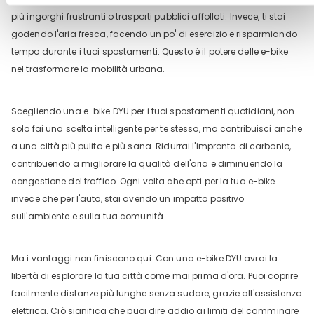
più ingorghi frustranti o trasporti pubblici affollati. Invece, ti stai
godendo l'aria fresca, facendo un po' di esercizio e risparmiando
tempo durante i tuoi spostamenti. Questo è il potere delle e-bike
nel trasformare la mobilità urbana.
Scegliendo una e-bike DYU per i tuoi spostamenti quotidiani, non
solo fai una scelta intelligente per te stesso, ma contribuisci anche
a una città più pulita e più sana. Ridurrai l'impronta di carbonio,
contribuendo a migliorare la qualità dell'aria e diminuendo la
congestione del traffico. Ogni volta che opti per la tua e-bike
invece che per l'auto, stai avendo un impatto positivo
sull'ambiente e sulla tua comunità.
Ma i vantaggi non finiscono qui. Con una e-bike DYU avrai la
libertà di esplorare la tua città come mai prima d'ora. Puoi coprire
facilmente distanze più lunghe senza sudare, grazie all'assistenza
elettrica. Ciò significa che puoi dire addio ai limiti del camminare