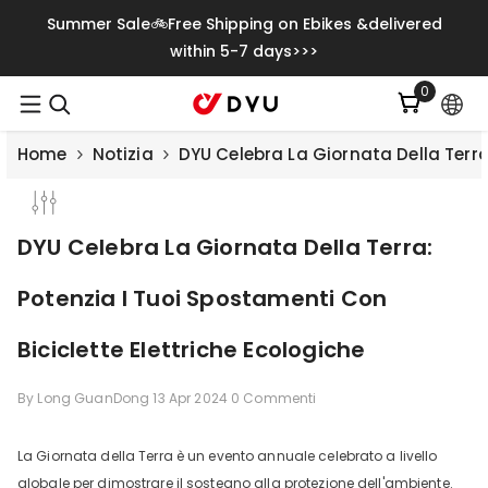
Vai Direttamente Ai Contenuti
Summer Sale🚲Free Shipping on Ebikes &delivered
within 5-7 days>>>
0
0
articoli
Home
Notizia
DYU Celebra La Giornata Della Terra
DYU Celebra La Giornata Della Terra:
Potenzia I Tuoi Spostamenti Con
Biciclette Elettriche Ecologiche
By
Long GuanDong
13 Apr 2024
0 Commenti
La Giornata della Terra è un evento annuale celebrato a livello
globale per dimostrare il sostegno alla protezione dell'ambiente.