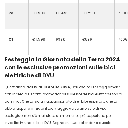
Re
€ 1.999
€ 1.499
€ 1.299
700€
C1
€ 1.599
999€
€899
700€
Festeggia la Giornata della Terra 2024
con le esclusive promozioni sulle bici
elettriche di DYU
Quest'anno,
dal 12 al 19 aprile 2024
, DYU esalta i festeggiamenti
con incredibili sconti promozionali sulle nostre bici elettriche top di
gamma. Che tu sia un appassionato di e-bike esperto o che tu
abbia appena iniziato il tuo viaggio verso uno stile di vita
ecologico, non c'è mai stato un momento più opportuno per
investire in una e-bike DYU. Segna sul tuo calendario questo