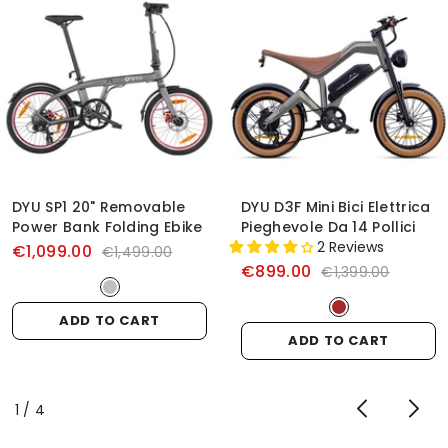
DYU SP1 20" Removable
DYU D3F Mini Bici Elettrica
Power Bank Folding Ebike
Pieghevole Da 14 Pollici
2 Reviews
€1,099.00
€1,499.00
€899.00
€1,399.00
ADD TO CART
ADD TO CART
of
1
/
4