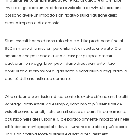
l'inquinamento ambientale. Scegliendo di guidare una e-bike
invece di guidare un tradizionale veicolo a benzina, le persone
possono avere un impatto significativo sulla riduzione della
propria impronta di carbonio.
Studi recenti hanno dimostrato che le e-bike producono fino al
90% in meno di emissioni per chilometro rispetto alle auto. Ciò
significa che passando a una e-bike per gli spostamenti
quotidiani o i viaggi brevi, puoi ridurre drasticamente il tuo
contributo alle emissioni di gas serra e contribuire a migliorare la
qualità dell'aria nella tua comunità.
Oltre a ridurre le emissioni di carbonio, le e-bike offrono anche altri
vantaggi ambientali. Ad esempio, sono molto più silenziosi dei
veicoli convenzionali, il che contribuisce a ridurre l’inquinamento
acustico nelle aree urbane. Ciò è particolarmente importante nelle
città densamente popolate dove il rumore del traffico può essere
una significativa fonte di stress e disagio per i residenti.