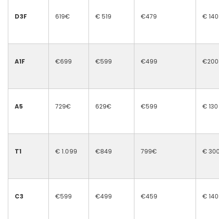
D3F
619€
€ 519
€479
€ 140
A1F
€699
€599
€499
€200
A5
729€
629€
€599
€ 130
T1
€ 1.099
€849
799€
€ 30
C3
€599
€499
€459
€ 140