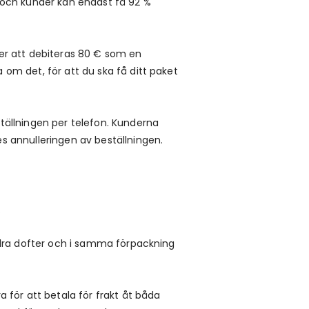
 och kunder kan endast få 92 %
mer att debiteras 80 € som en
om det, för att du ska få ditt paket
tällningen per telefon. Kunderna
s annulleringen av beställningen.
.
andra dofter och i samma förpackning
ör att betala för frakt åt båda