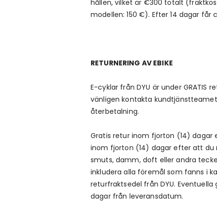
hållen, vilket är €300 totalt (frakt
modellen: 150 €). Efter 14 dagar får 
RETURNERING AV EBIKE
E-cyklar från DYU är under GRATIS ret
vänligen kontakta kundtjänstteamet 
återbetalning.
Gratis retur inom fjorton (14) dagar
inom fjorton (14) dagar efter att du 
smuts, damm, doft eller andra tec
inkludera alla föremål som fanns i k
returfraktsedel från DYU. Eventuella 
dagar från leveransdatum.