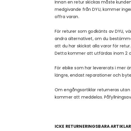
Innan en retur skickas måste kunden 
medgivande från DYU, kommer ingen å
offra varan.
För returer som godkänts av DYU, vän
andra alternativet, om du bestämmer
att du har skickat alla varor för ret
Detta kommer att utfärdas inom 2 d
För ebike som har levererats i mer ä
längre, endast reparationer och byten
Om engångsartiklar returneras utan 
kommer att meddelas. Påfyllningsavg
ICKE RETURNERINGSBARA ARTIKLAR 