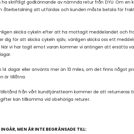
ha skriftligt godkännande av nämnda retur från DYU. Om en kund
terbetalning att utfärdas och kunden måste betala för frakt f
ligen skicka cykeln efter att ha mottagit meddelandet och frak
 dig för att skicka cykeln själv, vänligen skicka oss ett med
ur. När vi har tagit emot varan kommer vi antingen att ersätta va
agar.
n 14 dagar eller använts mer än 10 miles, om det finns något pr
 är tillåtna.
tillstånd från vårt kundtjänstteam kommer de att returneras 
ifter kan tillkomma vid obehöriga returer.
INGÅR, MEN ÄR INTE BEGRÄNSADE TILL: