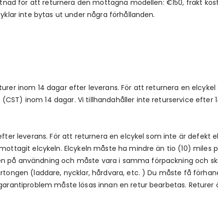
kostnad för att returnera den mottagna modellen: €150, frakt kos
cyklar inte bytas ut under några förhållanden.
urer inom 14 dagar efter leverans. För att returnera en elcykel 
(CST) inom 14 dagar. Vi tillhandahåller inte returservice efte
 efter leverans. För att returnera en elcykel som inte är defekt
mottagit elcykeln. Elcykeln måste ha mindre än tio (10) miles p
ken på användning och måste vara i samma förpackning och sk
artongen (laddare, nycklar, hårdvara, etc. ) Du måste få förhan
garantiproblem måste lösas innan en retur bearbetas. Returer är 