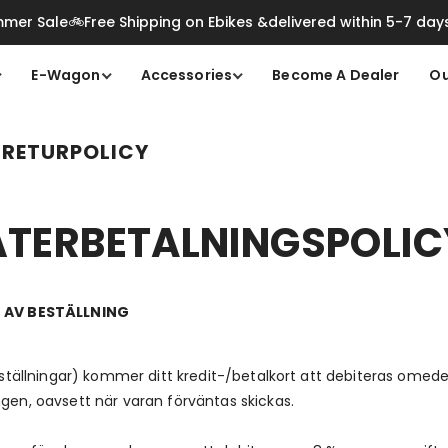
mer Sale🚲Free Shipping on Ebikes &delivered within 5-7 day
E-Wagon
Accessories
Become A Dealer
Ou
 RETURPOLICY
ÅTERBETALNINGSPOLIC
 AV BESTÄLLNING
rbeställningar) kommer ditt kredit-/betalkort att debiteras ome
ngen, oavsett när varan förväntas skickas.