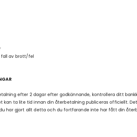
r
ll av brott/fel
INGAR
alning efter 2 dagar efter godkännande, kontrollera ditt bank
kan ta lite tid innan din återbetalning publiceras officiellt. De
u har gjort allt detta och du fortfarande inte har fått din åter