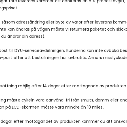
ingar före leverans kommer att debiteras en 8 % processavgift,
ngspriset.
el såsom adressändring eller byte av varor efter leverans kom
nte kan ändras på vägen måste vi returnera paketet och skicka 
du ändrar din adress).
post till DYU-serviceavdelningen. Kunderna kan inte avboka bes
post efter att beställningen har avbrutits. Annars misslyckade
rsättning möjlig efter 14 dagar efter mottagande av produkten
ttning måste cykeln vara oanvänd, fri från smuts, damm eller 
ckan på LCD-skärmen måste vara mindre än 10 miles.
dagar efter mottagandet av produkten kommer du att ansvara f