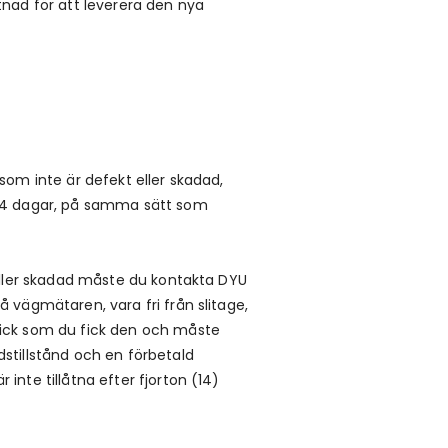
tnad för att leverera den nya
som inte är defekt eller skadad,
r 14 dagar, på samma sätt som
 eller skadad måste du kontakta DYU
å vägmätaren, vara fri från slitage,
ick som du fick den och måste
dstillstånd och en förbetald
inte tillåtna efter fjorton (14)