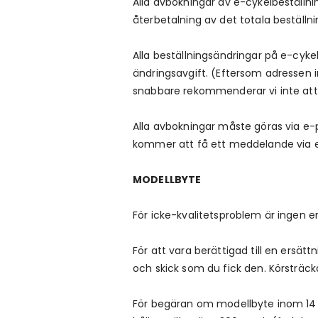
Alla avbokningar av e-cykelbeställn
återbetalning av det totala beställni
Alla beställningsändringar på e-cyk
ändringsavgift. (Eftersom adressen i
snabbare rekommenderar vi inte att 
Alla avbokningar måste göras via e-
kommer att få ett meddelande via e-
MODELLBYTE
För icke-kvalitetsproblem är ingen e
För att vara berättigad till en ersä
och skick som du fick den. Körsträ
För begäran om modellbyte inom 14 