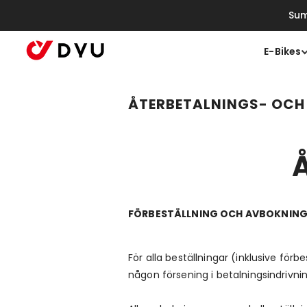
Gå Vidare Till Innehåll
Sum
E-Bikes
ÅTERBETALNINGS- OCH
FÖRBESTÄLLNING OCH AVBOKNING
För alla beställningar (inklusive fö
någon försening i betalningsindrivni