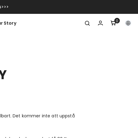
s>>>
0
0
r Story
artiklar
Y
delbart. Det kommer inte att uppstå