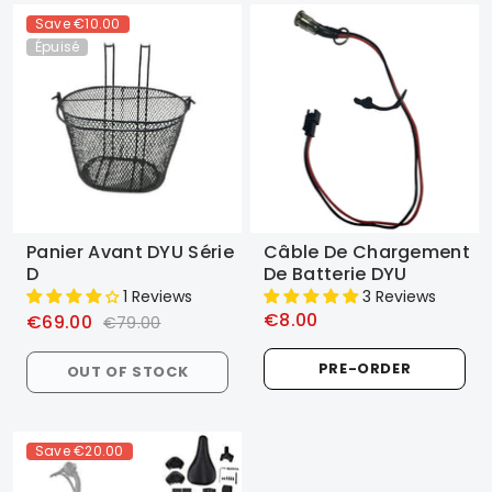
Save
€10.00
Épuisé
Panier Avant DYU Série
Câble De Chargement
D
De Batterie DYU
1 Reviews
3 Reviews
€8.00
€69.00
€79.00
PRE-ORDER
OUT OF STOCK
Save
€20.00