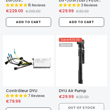
D3F/D3
D3+/D3F/D2F/V1/D1
+/D2F/D2/V1/A1F/A5
Extérieur/intérieur 12/14
15 Reviews
3 Reviews
36V 6AH/10AH
Pouces
€229.00
€29.99
€299.00
€39.99
ADD TO CART
ADD TO CART
Save
€10.00
Épuisé
Contrôleur DYU
DYU Air Pump
7 Reviews
€29.99
€39.99
€79.99
OUT OF STOCK