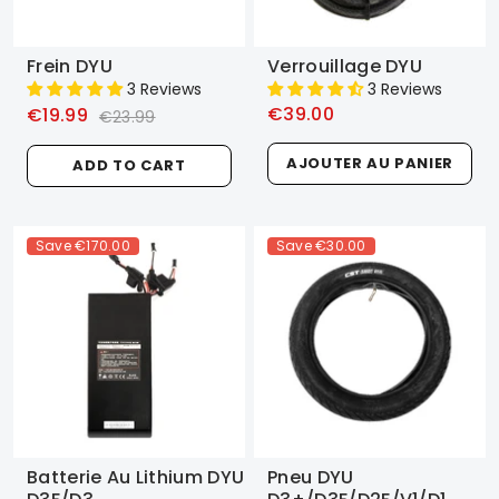
Frein DYU
Verrouillage DYU
3 Reviews
3 Reviews
€39.00
€19.99
€23.99
AJOUTER AU PANIER
ADD TO CART
Save
€170.00
Save
€30.00
Batterie Au Lithium DYU
Pneu DYU