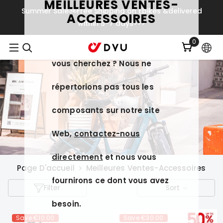
MEILLEURES VENTES-
Ignorer Et Passer Au Contenu
Summer Sale🚲Free Shipping on Ebikes &delivered
ACCESSOIRES
within 5-7 days>>>
Vous ne trouvez pas ce que
0
oires
0
item
vous cherchez ? Nous ne
répertorions pas tous les
composants sur notre site
Web,
contactez-nous
directement
et nous vous
Page D'accueil
Meilleures Ventes-Accessoires
fournirons ce dont vous avez
Filter
Sort
besoin.
Save
€10.00
Save
€30.00