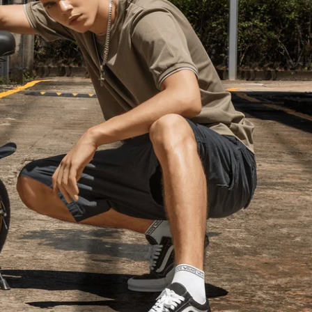
15mm Single Open Wrench x 1
Child Seat x 1(optional)
Fender x 1