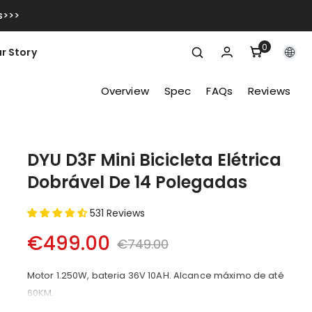
s>>>
0
0
r Story
itens
Overview
Spec
FAQs
Reviews
DYU D3F Mini Bicicleta Elétrica
Dobrável De 14 Polegadas
531 Reviews
€499.00
€749.00
Motor 1.250W, bateria 36V 10AH. Alcance máximo de até
60KM.
2.Modo cruzeiro. O acelerador mantém a velocidade por 8