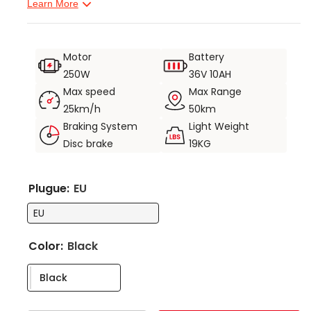
Learn More
segundos para entrar no modo cruzeiro.
3. Dobragem rápida. Pode ser transportado no metrô,
colocado no porta-malas do carro, etc.
Motor
Battery
4.Pode ser equipado com cestos dianteiros e traseiros
250W
36V 10AH
conforme necessário. Conveniente para viagens.
Max speed
Max Range
5.Peso do produto 17KG, capacidade de carga 120KG
25km/h
50km
Braking System
Light Weight
Disc brake
19KG
Plugue:
EU
EU
Color:
Black
Black