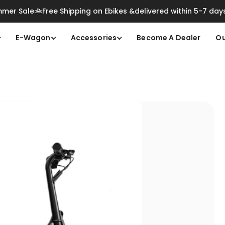
mer Sale🚲Free Shipping on Ebikes &delivered within 5-7 day
E-Wagon
Accessories
Become A Dealer
Ou