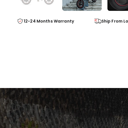
Ship From L
12-24 Months Warranty