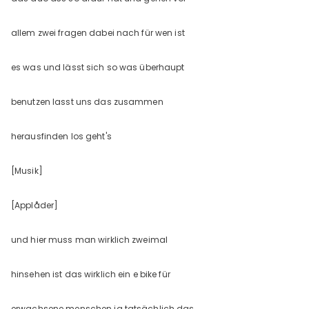
allem zwei fragen dabei nach für wen ist
es was und lässt sich so was überhaupt
benutzen lasst uns das zusammen
herausfinden los geht's
[Musik]
[Applåder]
und hier muss man wirklich zweimal
hinsehen ist das wirklich ein e bike für
erwachsene menschen ja tatsächlich das