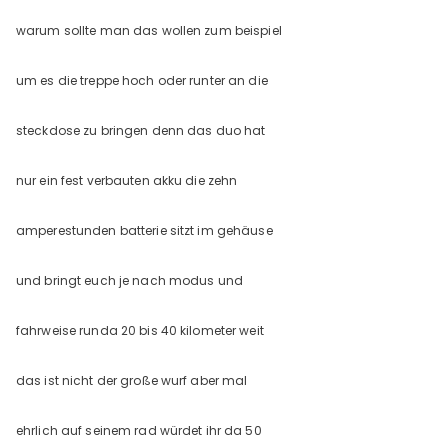
warum sollte man das wollen zum beispiel
um es die treppe hoch oder runter an die
steckdose zu bringen denn das duo hat
nur ein fest verbauten akku die zehn
amperestunden batterie sitzt im gehäuse
und bringt euch je nach modus und
fahrweise runda 20 bis 40 kilometer weit
das ist nicht der große wurf aber mal
ehrlich auf seinem rad würdet ihr da 50