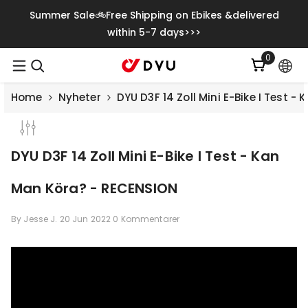
Gå Vidare Till Innehåll
Summer Sale🚲Free Shipping on Ebikes &delivered
within 5-7 days>>>
0
0
artiklar
Home
Nyheter
DYU D3F 14 Zoll Mini E-Bike I Test 
DYU D3F 14 Zoll Mini E-Bike I Test - Kan
Man Köra? - RECENSION
By
Jesse J.
20 Jun 2022
0 Kommentarer