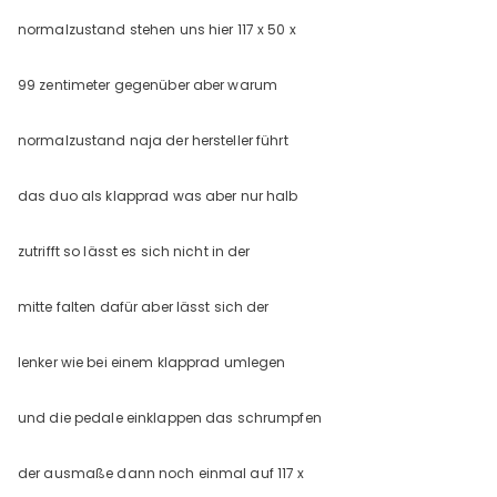
normalzustand stehen uns hier 117 x 50 x
99 zentimeter gegenüber aber warum
normalzustand naja der hersteller führt
das duo als klapprad was aber nur halb
zutrifft so lässt es sich nicht in der
mitte falten dafür aber lässt sich der
lenker wie bei einem klapprad umlegen
und die pedale einklappen das schrumpfen
der ausmaße dann noch einmal auf 117 x