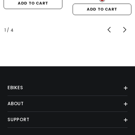
ADD TO CART
ADD TO CART
of
1
/
4
EBIKES
ABOUT
SUPPORT