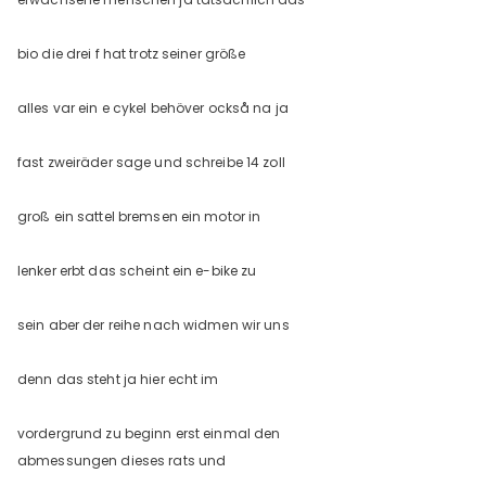
bio die drei f hat trotz seiner größe
alles var ein e cykel behöver också na ja
fast zweiräder sage und schreibe 14 zoll
groß ein sattel bremsen ein motor in
lenker erbt das scheint ein e-bike zu
sein aber der reihe nach widmen wir uns
denn das steht ja hier echt im
vordergrund zu beginn erst einmal den
abmessungen dieses rats und