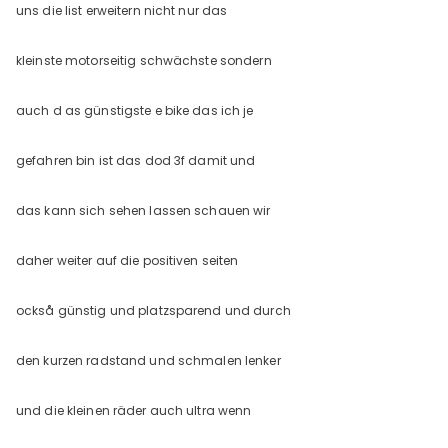
uns die list erweitern nicht nur das
kleinste motorseitig schwächste sondern
auch d as günstigste e bike das ich je
gefahren bin ist das dod 3f damit und
das kann sich sehen lassen schauen wir
daher weiter auf die positiven seiten
också günstig und platzsparend und durch
den kurzen radstand und schmalen lenker
und die kleinen räder auch ultra wenn