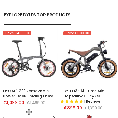
EXPLORE DYU'S TOP PRODUCTS
Save
€400.00
Save
€500.00
DYU SP1 20" Removable
DYU D3F 14 Tums Mini
Power Bank Folding Ebike
Hopfällbar Elcykel
1 Reviews
€1,099.00
€1,499.00
€899.00
€1,399.00