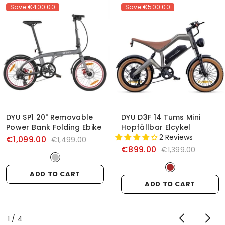
Save
€400.00
Save
€500.00
DYU SP1 20" Removable
DYU D3F 14 Tums Mini
Power Bank Folding Ebike
Hopfällbar Elcykel
2 Reviews
€1,099.00
€1,499.00
€899.00
€1,399.00
ADD TO CART
ADD TO CART
of
1
/
4