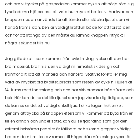
och om vi trycker på gaspedalen kommer cykeln att börja röra sig.
Lysdioderna hjälper oss att veta hur mycket batteri vi har kvar och
knappen nedan används för att tända eller släcka ljuset som vi
har på framsidan. Den är väldigt kraftfull, både för att förstå den
och för att stänga av den måste du lämna knappen intryckt i
några sekunder tills nu.
Jag gillade allt som kommer från cykeln. Jag tycker att den har
bra material, bra finish, en väldigt minimalistisk design och
framför allt lätt att montera och hantera. Stativet förefaller mig
vara av mycket bra kvalitet, precis som resten av cykeln. Hjulen är
14-tums med innerslang och den har skivbromsar både fram och
bak. Här kan du se det lilla ljuset som jag visade dig tidigare, som
du kan se är det ett väldigt enkelt ljus. I olika lägen helt enkelt
genom att trycka på knappen eftersom vi kommer att byta från en
till en annan och under sätet, kan du se fjädrarna som gör den
extremt bekväma pedaler är fällbara och skorna greppar väldigt
bra om dem i mitten av ramen till höger där märkeslogotypen är