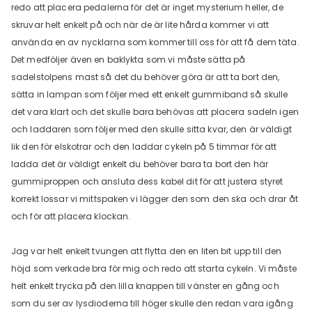
redo att placera pedalerna för det är inget mysterium heller, de
skruvar helt enkelt på och när de är lite hårda kommer vi att
använda en av nycklarna som kommer till oss för att få dem täta.
Det medföljer även en baklykta som vi måste sätta på
sadelstolpens mast så det du behöver göra är att ta bort den,
sätta in lampan som följer med ett enkelt gummiband så skulle
det vara klart och det skulle bara behövas att placera sadeln igen
och laddaren som följer med den skulle sitta kvar, den är väldigt
lik den för elskotrar och den laddar cykeln på 5 timmar för att
ladda det är väldigt enkelt du behöver bara ta bort den här
gummiproppen och ansluta dess kabel dit för att justera styret
korrekt lossar vi mittspaken vi lägger den som den ska och drar åt
och för att placera klockan.
Jag var helt enkelt tvungen att flytta den en liten bit upp till den
höjd som verkade bra för mig och redo att starta cykeln. Vi måste
helt enkelt trycka på den lilla knappen till vänster en gång och
som du ser av lysdioderna till höger skulle den redan vara igång