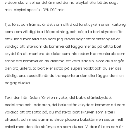
videon ska vi se hur det är med denna elcykel, eller bättre sagt
mini elcykel specifikt DYU D3F mini.
Tja, först och främst är det som alltid att ta ut cykeln ur sin kartong
som kom väldigt bra i förpackning, och börja ta bort skydden för
att kunna montera den som jag redan sagt att monteringen är
väldigt lätt. Eftersom du kommer att lägga mer tid på att ta bort
skydd än att montera de delar som inte redan har monterats som
standard kommer en av delarna att vara sadeln. Som du ser går
DYU C9 20 Inch Long-Range
den att justera, ta bort eller sätta på supersnabbt och du ser oss
Ebike
väldigt bra, speciellt när du transporterar den eller lägger den i en
13 Reviews
€899.00
bagagelucka.
€1,399.00
Tex i den här lådan får vi en nyckel, det bakre stänkskyddet,
LÄGG I VARUKORGEN
pedalerna och laddaren, det bakre stänkskyddet kommer att vara
väldigt lätt att sätta på, du måste ta bort skruven som sitter i
chassit , och med samma skruv placera bakskärmen sedan helt
enkelt med den lilla skiftnyckeln som du ser. Vi drar åt den och är