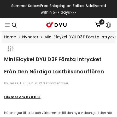
Gå Vidare Till Innehåll
Summer Sale🚲Free Shipping on Ebikes &delivered
within 5-7 days>>>
0
0
artiklar
Home
Nyheter
Mini Elcykel DYU D3F Första Intryc
Mini Elcykel DYU D3F Första Intrycket
Från Den Nördiga Lastbilschauffören
By
Jesse J.
28 Jun 2022
0 Kommentarer
Läs mer om DYU D3F
Save
€500.00
Hälsningar till alla och välkommen till den nya videon, ja, i den här