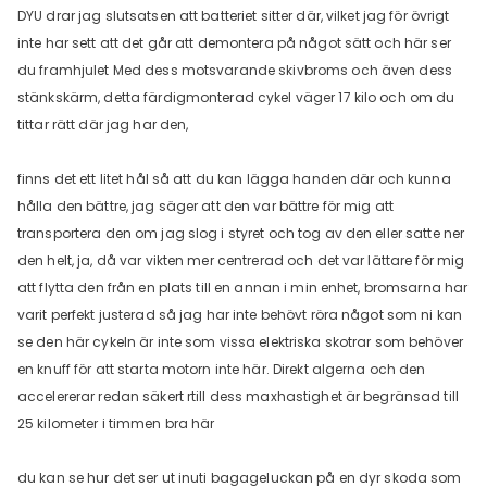
DYU drar jag slutsatsen att batteriet sitter där, vilket jag för övrigt
inte har sett att det går att demontera på något sätt och här ser
du framhjulet Med dess motsvarande skivbroms och även dess
stänkskärm, detta färdigmonterad cykel väger 17 kilo och om du
tittar rätt där jag har den,
finns det ett litet hål så att du kan lägga handen där och kunna
hålla den bättre, jag säger att den var bättre för mig att
transportera den om jag slog i styret och tog av den eller satte ner
den helt, ja, då var vikten mer centrerad och det var lättare för mig
att flytta den från en plats till en annan i min enhet, bromsarna har
varit perfekt justerad så jag har inte behövt röra något som ni kan
se den här cykeln är inte som vissa elektriska skotrar som behöver
en knuff för att starta motorn inte här. Direkt algerna och den
accelererar redan säkert rtill dess maxhastighet är begränsad till
25 kilometer i timmen bra här
du kan se hur det ser ut inuti bagageluckan på en dyr skoda som