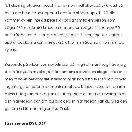
föll det mig att även beach har en nominell effekt på 240 watt så
även om hemsidan anger att den kan stödja, upp till 120 kilo
kommer cykeln inte att bete sig likadant med en person som
väger, 120 kilo jämfört med en annan som väger till exempel 75
och frågan om hur länge batteriet håller eller hur bra det klättrar
uppför backarna kommer också att bli en fråga som kommer att
synas.
Beroende på vikten som cykeln bär på mig i allmänhet gillade jag
den här cykeln mycket, det är som om det vore en slags elskoter
men mycket bekvämare eftersom man kan sitta tyst så jag tänker
ingenting har redan kommenterat allt du behöver veta om denna
elcykel. Jag lämnar köplänken till dig som alltid i beskrivningen av
den här videon och om du gillade den här videon kan du visa den
genom att lämna mig en like. Tack.
Läs mer om DYU D3F