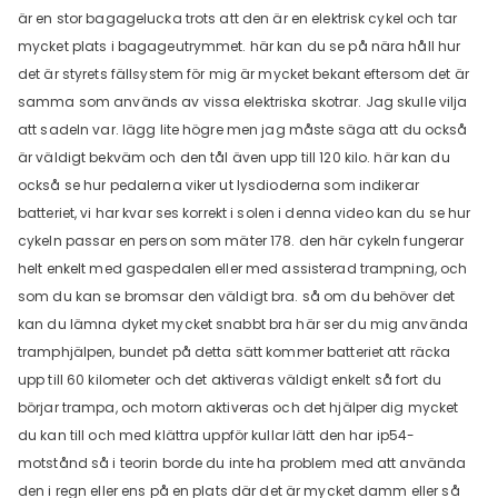
är en stor bagagelucka trots att den är en elektrisk cykel och tar
mycket plats i bagageutrymmet. här kan du se på nära håll hur
det är styrets fällsystem för mig är mycket bekant eftersom det är
samma som används av vissa elektriska skotrar. Jag skulle vilja
att sadeln var. lägg lite högre men jag måste säga att du också
är väldigt bekväm och den tål även upp till 120 kilo. här kan du
också se hur pedalerna viker ut lysdioderna som indikerar
batteriet, vi har kvar ses korrekt i solen i denna video kan du se hur
cykeln passar en person som mäter 178. den här cykeln fungerar
helt enkelt med gaspedalen eller med assisterad trampning, och
som du kan se bromsar den väldigt bra. så om du behöver det
kan du lämna dyket mycket snabbt bra här ser du mig använda
tramphjälpen, bundet på detta sätt kommer batteriet att räcka
upp till 60 kilometer och det aktiveras väldigt enkelt så fort du
börjar trampa, och motorn aktiveras och det hjälper dig mycket
du kan till och med klättra uppför kullar lätt den har ip54-
motstånd så i teorin borde du inte ha problem med att använda
den i regn eller ens på en plats där det är mycket damm eller så