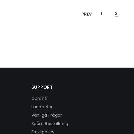
1
2
PREV
SUPPORT
Garanti
Ladda Ner
Vanliga Frågor
Spåra Beställning
Fraktpolicy