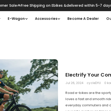
mer Sale🚲Free Shipping on Ebikes &delivered within 5-7 day
E-Wagon
Accessories
Become A Dealer
Ou
Electrify Your Co
Jul 26, 2024
cycleDYU
0 k
Road e-bikes are the sporty
loves a fast and smooth ride
everyday commuters and cyc