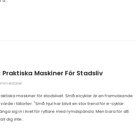
 a...
l: Praktiska Maskiner För Stadsliv
ommentarer
aktiska maskiner för stadslivet. Små elcyklar är en framväxande
värde i tätorter. "Små hjul har blivit en stor trend för e-cyklar
nga sig in i livet för ryttare med rymdspända. Men bara för att
ll dig inte...