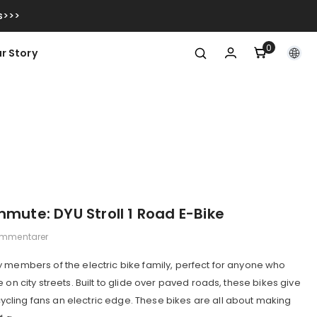
s>>>
0
0
r Story
artiklar
mmute: DYU Stroll 1 Road E-Bike
ommentarer
 members of the electric bike family, perfect for anyone who
 on city streets. Built to glide over paved roads, these bikes give
ling fans an electric edge. These bikes are all about making