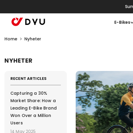
Gå Vidare Till Innehåll
Sum
E-Bikes
Home
Nyheter
NYHETER
RECENT ARTICLES
Capturing a 30%
Market Share: How a
Leading E-Bike Brand
Won Over a Million
Users
14 May 2025