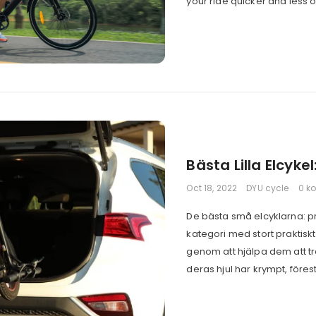
your ride quicker and less of
Bästa Lilla Elcyke
Oct 18, 2022
DYU cycle
0 k
De bästa små elcyklarna: pr
kategori med stort praktiskt 
genom att hjälpa dem att trä
deras hjul har krympt, förestä