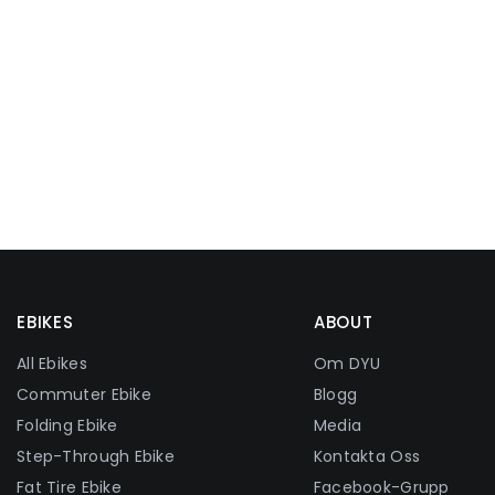
EBIKES
ABOUT
All Ebikes
Om DYU
Commuter Ebike
Blogg
Folding Ebike
Media
Step-Through Ebike
Kontakta Oss
Fat Tire Ebike
Facebook-Grupp