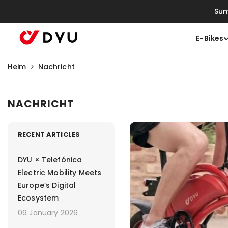
Zum Inhalt Springen
Sum
E-Bikes
Heim
Nachricht
NACHRICHT
RECENT ARTICLES
DYU × Telefónica
Electric Mobility Meets
Europe’s Digital
Ecosystem
09 January 2026