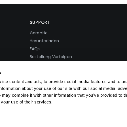
SUPPORT
Garantie
Herunterladen
FAQs
Bestellung Verfolgen
Versandbedingungen
Rückgaberecht
s
Datenschutzrichtlinie
ise content and ads, to provide social media features and to an
Nutzungsbedingungen
information about your use of our site with our social media, adve
 may combine it with other information that you’ve provided to t
sador
INTELLECTUAL PROPERTY RIGHTS
 your use of their services.
© 2026 DYU. All Rights Reserved.