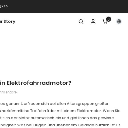
s>>>
0
0
r Story
Artikel
Ein Elektrofahrradmotor?
mmentare
kes genannt, erfreuen sich bei allen Altersgruppen großer
n herkömmliche Tretfahrräder mit einem Elektromotor. Wenn Sie
tet sich der Motor automatisch ein und gibt Ihnen das gewisse
ndigkeit, was bei Hügeln und unebenem Gelände nützlich ist. Es