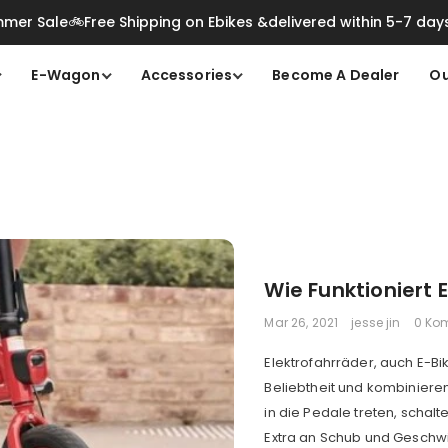
mer Sale🚲Free Shipping on Ebikes &delivered within 5-7 day
E-Wagon
Accessories
Become A Dealer
Ou
Wie Funktioniert 
Mar 26, 2021
jesse jin
0 Ko
Elektrofahrräder, auch E-Bi
Beliebtheit und kombiniere
in die Pedale treten, schal
Extra an Schub und Geschwi