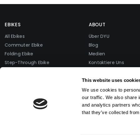
EBIKES
ABOUT
All Ebikes
Über DYU
Commuter Ebike
Blog
Folding Ebike
Medien
Step-Through Ebike
Kontaktiere Uns
Fat Tire Ebike
Facebook-Gruppe
Lightweight Ebike
Foto Wettbewerb
This website uses cookie
Partnerprogramm
We use cookies to personal
Verteiler
our traffic. We also share 
and analytics partners who
Become Brand Ambas
that they’ve collected from