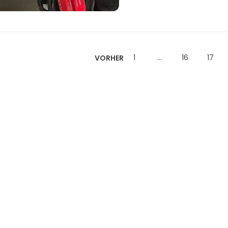
1
…
16
17
VORHER