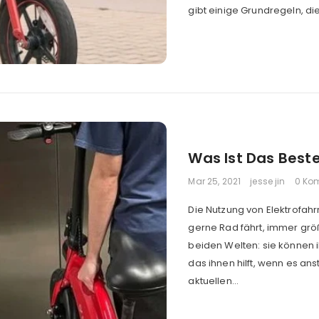
gibt einige Grundregeln, die
Was Ist Das Beste
Mar 25, 2021
jesse jin
0 Ko
Die Nutzung von Elektrofahr
gerne Rad fährt, immer grö
beiden Welten: sie können 
das ihnen hilft, wenn es ans
aktuellen...