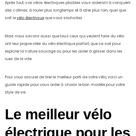
Après tout, vos vélos électriques pliables vous aideront à conquérir
des collines, à rouler plus longtemps et à aller plus loin, quel que
soit le
vélo électrique
que vous souhaitez.
Mais nous savons aussi que tous ceux qui veulent faire du vélo
ont leur propre idée du vélo électrique parfait, que ce soit pour
explorer la nature sauvage ou pour les aider à glisser dans les
rues de la ville.
DYU C9 20 Inch Long-Range
Ebike
Pour vous assurer de tirer le meilleur parti de votre vélo, voici un
13 Reviews
guide rapide pour vous aider à choisir le bon modèle pour votre
€899.00
€1,399.00
style de vie.
AJOUTER AU PANIER
Le meilleur vélo
électrique pour les