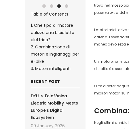
trova nel mozzo post
potenza extra del m
Table of Contents
Che tipo di motore
I motori mid-drive 
utilizza una bicicletta
catena. Essendo sit
elettrica?
maneggevolezza e s
Combinazione di
motori e ingranaggi per
e-bike
Un motore nel mozzo 
Motori intelligenti
di solito è associat
RECENT POST
Oltre a poter acquis
migliori motori su
DYU × Telefónica
Electric Mobility Meets
Combinazi
Europe’s Digital
Ecosystem
Negli ultimi anni, 
09 January 2026