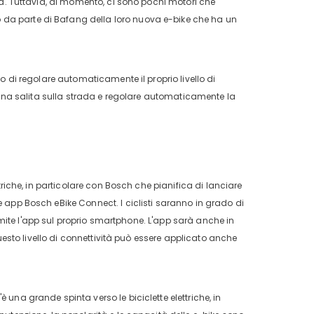
zza. Tuttavia, al momento, ci sono pochi motori che
 da parte di Bafang della loro nuova e-bike che ha un
do di regolare automaticamente il proprio livello di
re una salita sulla strada e regolare automaticamente la
ttriche, in particolare con Bosch che pianifica di lanciare
e app Bosch eBike Connect. I ciclisti saranno in grado di
tramite l'app sul proprio smartphone. L'app sarà anche in
 Questo livello di connettività può essere applicato anche
 una grande spinta verso le biciclette elettriche, in