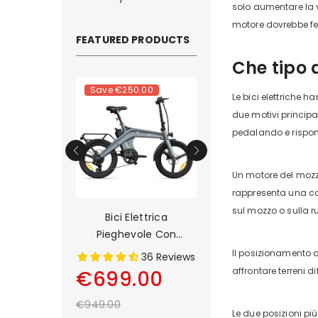
solo aumentare la v
motore dovrebbe fer
FEATURED PRODUCTS
Che tipo d
.00
Save
€250.00
Save
€500.00
Le bici elettriche 
due motivi principali
pedalando e rispond
Un motore del mozzo 
rappresenta una con
sul mozzo o sulla r
ini Bici
Bici Elettrica
DYU C9 20 Inch Lo
eghevole Da
Pieghevole Con
Range Ebike
lici
Sensore Di Coppia A
Il posizionamento d
1 Reviews
36 Reviews
13 Rev
Pedalata Assistita DYU
affrontare terreni d
00
€699.00
€899.00
T1 Da 20 Pollici
€949.00
€1,399.00
Le due posizioni più