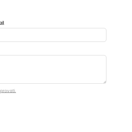
ail
provati.