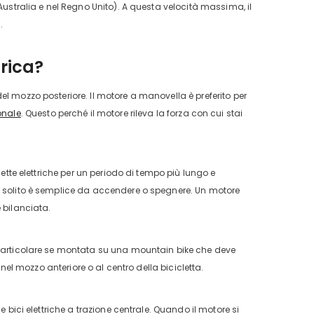
Australia e nel Regno Unito). A questa velocità massima, il
.
trica?
l mozzo posteriore. Il motore a manovella è preferito per
ionale
. Questo perché il motore rileva la forza con cui stai
lette elettriche per un periodo di tempo più lungo e
di solito è semplice da accendere o spegnere. Un motore
 bilanciata.
n particolare se montata su una mountain bike che deve
 nel mozzo anteriore o al centro della bicicletta.
 bici elettriche a trazione centrale. Quando il motore si