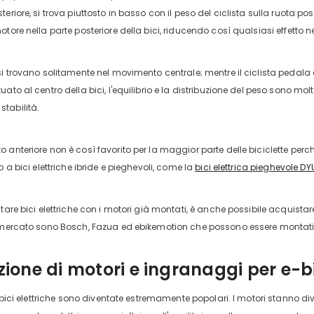
eriore, si trova piuttosto in basso con il peso del ciclista sulla ruota post
otore nella parte posteriore della bici, riducendo così qualsiasi effetto 
si trovano solitamente nel movimento centrale; mentre il ciclista pedala 
uato al centro della bici, l'equilibrio e la distribuzione del peso sono m
tabilità.
anteriore non è così favorito per la maggior parte delle biciclette perché
o a bici elettriche ibride e pieghevoli, come la
bici elettrica pieghevole DY
tare bici elettriche con i motori già montati, è anche possibile acquistar
l mercato sono Bosch, Fazua ed ebikemotion che possono essere montat
one di motori e ingranaggi per e-b
le bici elettriche sono diventate estremamente popolari. I motori stanno d