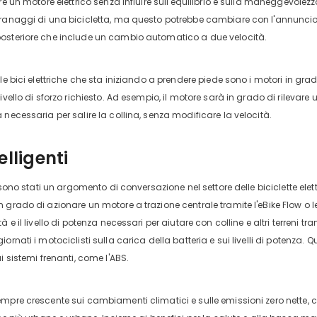
are un motore elettrico senza influire sull'equilibrio e sulla maneggevole
granaggi di una bicicletta, ma questo potrebbe cambiare con l'annuncio
osteriore che include un cambio automatico a due velocità.
le bici elettriche che sta iniziando a prendere piede sono i motori in gra
livello di sforzo richiesto. Ad esempio, il motore sarà in grado di rileva
 necessaria per salire la collina, senza modificare la velocità.
elligenti
i sono stati un argomento di conversazione nel settore delle biciclette ele
 grado di azionare un motore a trazione centrale tramite l'eBike Flow o l
à e il livello di potenza necessari per aiutare con colline e altri terreni 
ornati i motociclisti sulla carica della batteria e sui livelli di potenza.
i sistemi frenanti, come l'ABS.
mpre crescente sui cambiamenti climatici e sulle emissioni zero nette, c'è