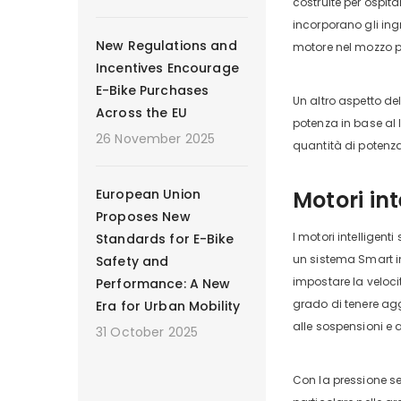
costruite per ospit
incorporano gli in
New Regulations and
motore nel mozzo p
Incentives Encourage
E-Bike Purchases
Un altro aspetto del
Across the EU
potenza in base al 
26 November 2025
quantità di potenza
European Union
Motori int
Proposes New
I motori intelligent
Standards for E-Bike
un sistema Smart in
Safety and
impostare la velocit
Performance: A New
grado di tenere aggi
Era for Urban Mobility
alle sospensioni e a
31 October 2025
Con la pressione se