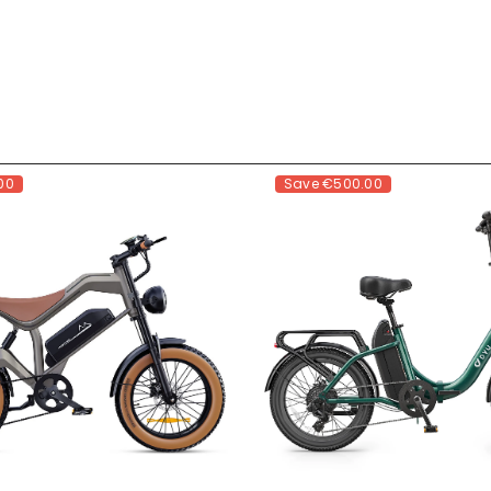
00
Save
€500.00