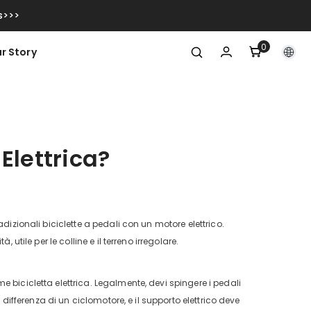
s>>>
0
0
r Story
articoli
Elettrica?
dizionali biciclette a pedali con un motore elettrico.
utile per le colline e il terreno irregolare.
 bicicletta elettrica. Legalmente, devi spingere i pedali
 differenza di un ciclomotore, e il supporto elettrico deve