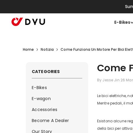
Vai Direttamente Ai Contenuti
Sum
E-Bikes
Home
Notizia
Come Funziona Un Motore Per Bici Elet
Come Fu
CATEGORIES
By
Jesse Jin
26 Mar
E-Bikes
Le bici elettriche, 
E-wagon
Mentre pedali, il mo
Accessories
Become A Dealer
Esistono alcune reg
della bici per attiv
Our Story