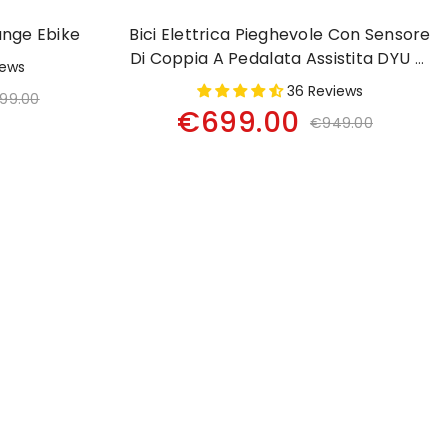
ange Ebike
Bici Elettrica Pieghevole Con Sensore
Di Coppia A Pedalata Assistita DYU T1
iews
Da 20 Pollici
36 Reviews
399.00
€699.00
€949.00