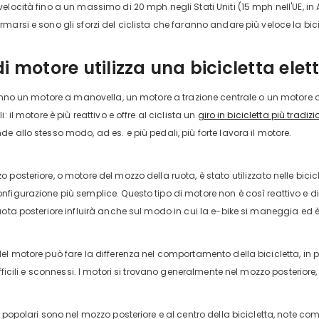
elocità fino a un massimo di 20 mph negli Stati Uniti (15 mph nell'UE, in 
marsi e sono gli sforzi del ciclista che faranno andare più veloce la bici
i motore utilizza una bicicletta elet
hanno un motore a manovella, un motore a trazione centrale o un motore de
: il motore è più reattivo e offre al ciclista un
giro in bicicletta più tradiz
e allo stesso modo, ad es. e più pedali, più forte lavora il motore.
posteriore, o motore del mozzo della ruota, è stato utilizzato nelle bicic
figurazione più semplice. Questo tipo di motore non è così reattivo e 
uota posteriore influirà anche sul modo in cui la e-bike si maneggia ed è
ng-
el motore può fare la differenza nel comportamento della bicicletta, i
iews
ifficili e sconnessi. I motori si trovano generalmente nel mozzo posteriore,
 popolari sono nel mozzo posteriore e al centro della bicicletta, note come