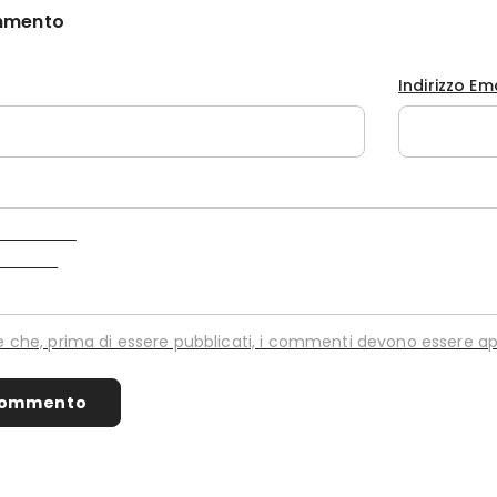
mmento
Indirizzo Em
re che, prima di essere pubblicati, i commenti devono essere ap