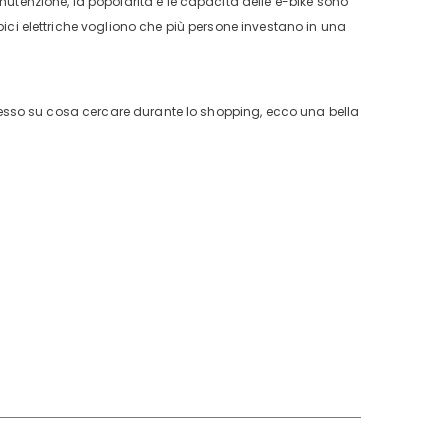
nutenzione, la popolarità e le capacità delle e-bike sono
bici elettriche vogliono che più persone investano in una
rplesso su cosa cercare durante lo shopping, ecco una bella