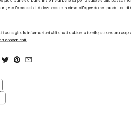
ree più urbane e urbane. Insieme ai benefici per la salute e alla bassa ma
are, ma l'accessibilità deve essere in cima all'agenda se i produttori di 
i i consigli e le informazioni utili che ti abbiamo fornito, sei ancora pe
ada convenienti
.