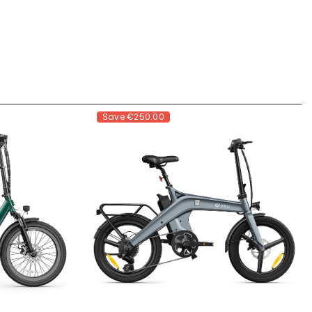
Save
€250.00