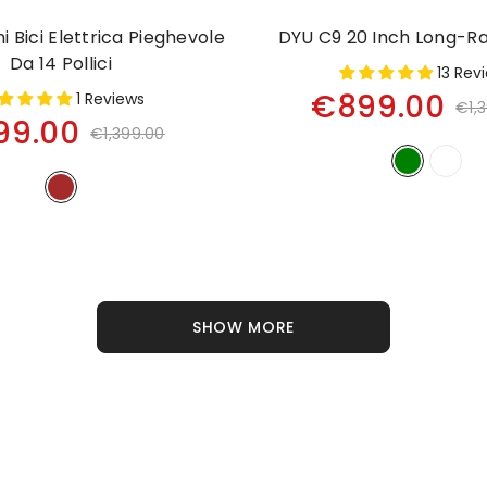
i Bici Elettrica Pieghevole
DYU C9 20 Inch Long-R
Da 14 Pollici
13 Rev
€899.00
1 Reviews
€1,
99.00
€1,399.00
SHOW MORE