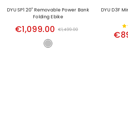
DYU SP1 20" Removable Power Bank
DYU D3F Min
Folding Ebike
€1,099.00
€1,499.00
€8