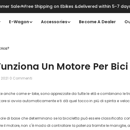
mer Sale🚲Free Shipping on Ebikes &delivered within 5-7 day
E-Wagon
Accessories
Become A Dealer
Ou
trica?
nziona Un Motore Per Bici 
 2021
0 Commenti
note anche come e-bike, sono apprezzate da tutte le età e combinano le tra
tore si avvia automaticamente e ti dà quel tocco in più di spinta e velocità, 
ole di base che determinano se la bicicletta può essere classificata come
are il motore, non c'è modo di controllare la potenza tramite le maniglie, a