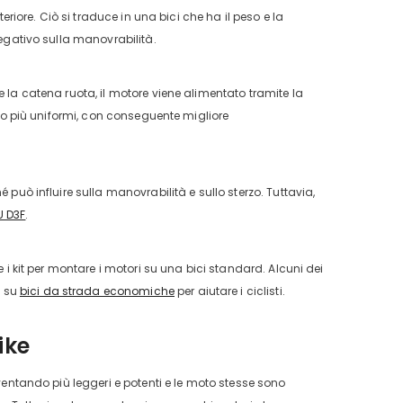
eriore. Ciò si traduce in una bici che ha il peso e la
negativo sulla manovrabilità.
e la catena ruota, il motore viene alimentato tramite la
olto più uniformi, con conseguente migliore
 può influire sulla manovrabilità e sullo sterzo. Tuttavia,
U D3F
.
e i kit per montare i motori su una bici standard. Alcuni dei
i su
bici da strada economiche
per aiutare i ciclisti.
ike
iventando più leggeri e potenti e le moto stesse sono