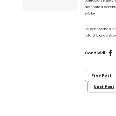
particolare nelle a
destinate a continu
e-bike.
Se, conoscendo tutt
lista di
bici da str
Condividi
Prev Post
Next Post