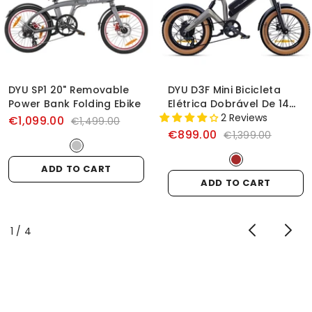
DYU SP1 20" Removable
DYU D3F Mini Bicicleta
Power Bank Folding Ebike
Elétrica Dobrável De 14
Polegadas
2 Reviews
€1,099.00
€1,499.00
€899.00
€1,399.00
ADD TO CART
ADD TO CART
of
1
/
4