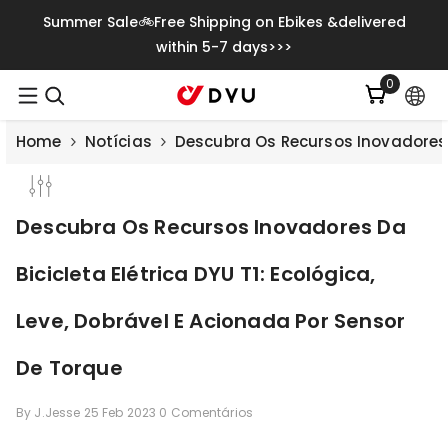
Saltar Para O Conteúdo
Summer Sale🚲Free Shipping on Ebikes &delivered
within 5-7 days>>>
0
0
itens
Home
Notícias
Descubra Os Recursos Inovadores D
Descubra Os Recursos Inovadores Da
Bicicleta Elétrica DYU T1: Ecológica,
Leve, Dobrável E Acionada Por Sensor
De Torque
Save
€500.00
By
J.Jesse
25 Feb 2023
0 Comentários