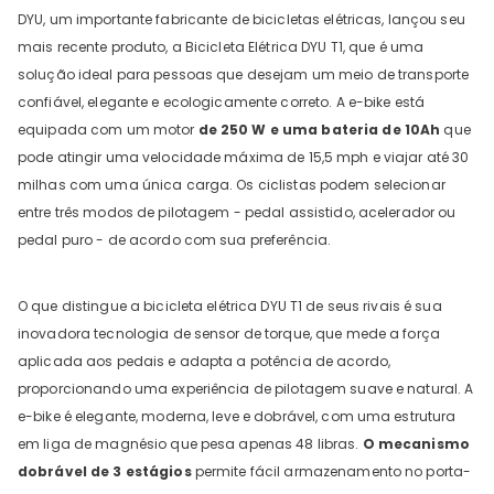
DYU, um importante fabricante de bicicletas elétricas, lançou seu
mais recente produto, a Bicicleta Elétrica DYU T1, que é uma
solução ideal para pessoas que desejam um meio de transporte
confiável, elegante e ecologicamente correto. A e-bike está
equipada com um motor
de 250 W e uma bateria de 10Ah
que
pode atingir uma velocidade máxima de 15,5 mph e viajar até 30
milhas com uma única carga. Os ciclistas podem selecionar
entre três modos de pilotagem - pedal assistido, acelerador ou
pedal puro - de acordo com sua preferência.
DYU C9 20 Inch Long-Range
Ebike
13 Reviews
O que distingue a bicicleta elétrica DYU T1 de seus rivais é sua
€899.00
€1,399.00
inovadora tecnologia de sensor de torque, que mede a força
aplicada aos pedais e adapta a potência de acordo,
proporcionando uma experiência de pilotagem suave e natural. A
ADICIONAR AO CARRINHO
e-bike é elegante, moderna, leve e dobrável, com uma estrutura
em liga de magnésio que pesa apenas 48 libras.
O mecanismo
dobrável de 3 estágios
permite fácil armazenamento no porta-