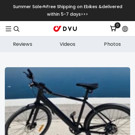
Saltar Para O Conteúdo
Summer Sale🚲Free Shipping on Ebikes &delivered
within 5-7 days>>>
0
0
itens
Reviews
Videos
Photos