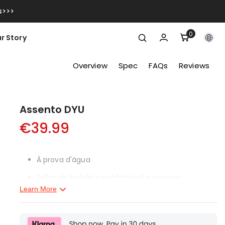
s>>>
0
0
r Story
itens
Overview
Spec
FAQs
Reviews
Assento DYU
€39.99
À prova d'água
Selim de bicicleta confortável e espesso
Learn More
Amortecedor de alto desempenho
Assento de bicicleta com design ergonômico