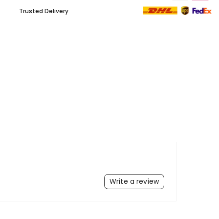
Fácil de instalar e ajustar
DYU
espigões de selim -
Trusted Delivery
você mesmo pode ajustar a altura e o ângulo. Os
melhores acessórios de bicicleta para mountain
bike, bicicleta giratória, bicicleta ergométrica,
bicicleta de estrada, bicicleta cruiser, bicicleta
elétrica.
Garantia de devolução do dinheiro em 15 dias
-
Concentre-se no assento da bicicleta elétrica,
garantia de qualidade, envio mais estável e dentro
do prazo, garantia de devolução do dinheiro em 30
dias por qualquer motivo.
Write a review