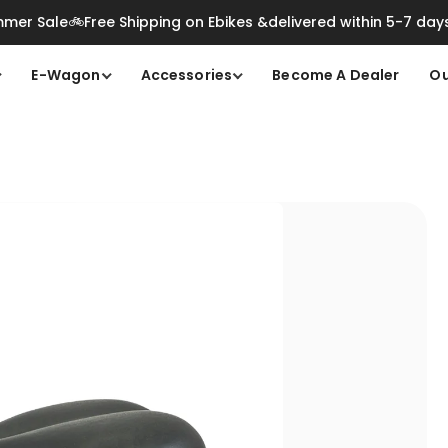
mer Sale🚲Free Shipping on Ebikes &delivered within 5-7 day
E-Wagon
Accessories
Become A Dealer
Ou