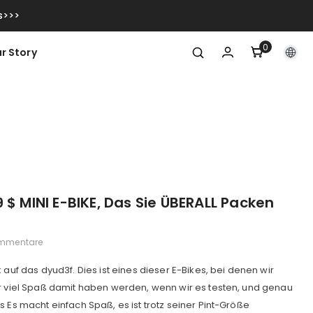
s>>>
0
0
r Story
Artikel
 $ MINI E-BIKE, Das Sie ÜBERALL Packen
mmentare
 auf das dyud3f. Dies ist eines dieser E-Bikes, bei denen wir
ir viel Spaß damit haben werden, wenn wir es testen, und genau
s Es macht einfach Spaß, es ist trotz seiner Pint-Größe