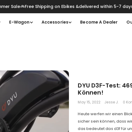
mer Sale🚲Free Shipping on Ebikes &delivered within 5-7 day
E-Wagon
Accessories
Become A Dealer
Ou
DYU D3F-Test: 469
Können!
May 15, 2022
Jesse J.
0 Ko
Heute werfen wir einen Blick
sicher sein können, dass w
das bedeutet das d3f für un