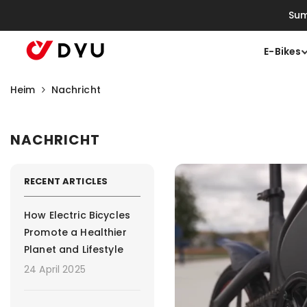
Zum Inhalt Springen
Sum
E-Bikes
Heim
Nachricht
NACHRICHT
RECENT ARTICLES
How Electric Bicycles
Promote a Healthier
Planet and Lifestyle
24 April 2025