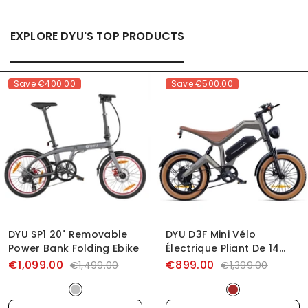
EXPLORE DYU'S TOP PRODUCTS
Save
€400.00
Save
€500.00
DYU SP1 20" Removable
DYU D3F Mini Vélo
Power Bank Folding Ebike
Électrique Pliant De 14
Pouces
€1,099.00
€899.00
€1,499.00
€1,399.00