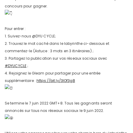
concours pour gagner.
Pour entrer :
1. Suivez-nous @DYU CYCLE;
2. Trouvez le mot caché dans le labyrinthe ci-dessous et
commentez-le (Astuce : 3 mots en 3 itinéraires) ;
3. Partagez la publication sur vos réseaux sociaux avec
DYU C9 20 Inch Long-Range
#DYUCYCLE
;
Ebike
4. Rejoignez le Gleam pour partager pour une entrée
13 Reviews
supplémentaire :
https://bit.ly/3lOf3gB
€899.00
€1,399.00
Se termine le 7 juin 2022 GMT+8. Tous les gagnants seront
AJOUTER AU PANIER
annoncés sur tous nos réseaux sociaux le 9 juin 2022.