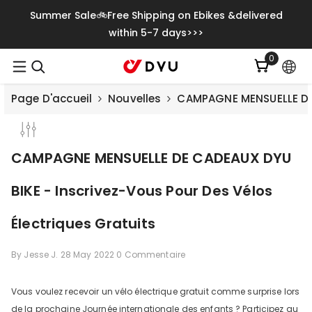
Ignorer Et Passer Au Contenu
Summer Sale🚲Free Shipping on Ebikes &delivered
within 5-7 days>>>
0
0
item
Page D'accueil
Nouvelles
CAMPAGNE MENSUELLE DE C
CAMPAGNE MENSUELLE DE CADEAUX DYU
BIKE - Inscrivez-Vous Pour Des Vélos
Électriques Gratuits
By
Jesse J.
28 May 2022
0 Commentaire
Save
€500.00
Vous voulez recevoir un vélo électrique gratuit comme surprise lors
de la prochaine Journée internationale des enfants ? Participez au