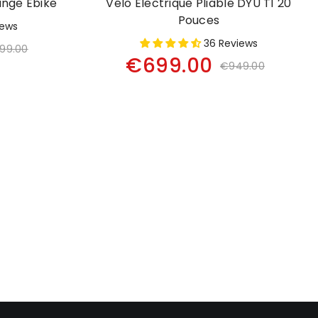
ange Ebike
Vélo Électrique Pliable DYU T1 20
Pouces
iews
36 Reviews
399.00
€699.00
€949.00