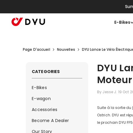
Ignorer Et Passer Au Contenu
Sum
E-Bikes
Page D'accueil
Nouvelles
DYU Lance Le Vélo Électriq
DYU Lan
CATEGORIES
Moteur
E-Bikes
By
Jesse J.
19 Oct 
E-wagon
Suite à la sortie du
Accessories
Ostrich. DYU est ré
Become A Dealer
le prochain DYU FF
Our Story