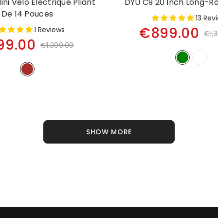
ni Vélo Électrique Pliant
DYU C9 20 Inch Long-R
De 14 Pouces
13 Rev
€899.00
1 Reviews
€1,
99.00
€1,399.00
SHOW MORE