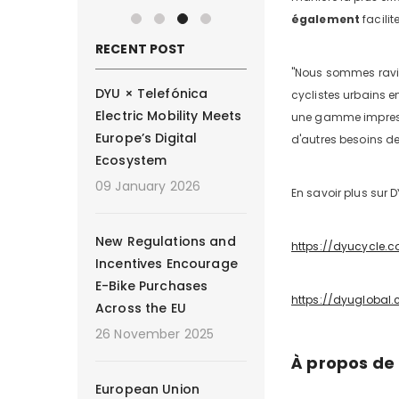
également
facilit
RECENT POST
"Nous sommes ravis 
DYU × Telefónica
cyclistes urbains e
Electric Mobility Meets
une gamme impressio
Europe’s Digital
d'autres besoins des
Ecosystem
09 January 2026
En savoir plus sur D
New Regulations and
https://dyucycle.c
Incentives Encourage
E-Bike Purchases
https://dyuglobal.
Across the EU
26 November 2025
À propos de
European Union