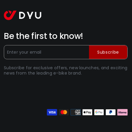
Be the first to know!
Subscribe
Subscribe for exclusive offers, new launches, and exciting
news from the leading e-bike brand.
M
d
p