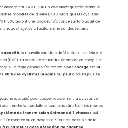
t élevé fait du DYU FF500 un vélo électrique très pratique
autres modèles de la série DYU D. Alors que les cyclistes
YU FF500 auront une longueur d'avance sur la plupart de
us, chaque trajet sera facile, même sur des terrains
 capacité
, la nouvelle structure de 13 cellules en série et 4
ionnel (BMS). La conduite est rendue économe en énergie et
ongue. En règle générale, l'autonomie
par charge
est
34-
ns
90 % des cyclistes urbains
qui peut alors
ne plus se
 (gauche et droite) pour couper rapidement la puissance
)
pour rendre la conduite encore plus sûre. Les trois modes
Système de transmission Shimano à 7 vitesses
put
dre ? En montée ou en descente ? Tout est possible de la
e à 12 capteurs avec détection de cadence