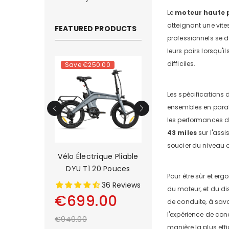
Le
moteur haute 
atteignant une vit
FEATURED PRODUCTS
professionnels se 
leurs pairs lorsqu'
difficiles.
.00
Save
€250.00
Save
€500.00
Les spécifications 
ensembles en parall
les performances de
43 miles
sur l'ass
soucier du niveau d
ini Vélo
Vélo Électrique Pliable
DYU C9 20 Inch Lo
liant De 14
DYU T1 20 Pouces
Range Ebike
Pour être sûr et er
ces
1 Reviews
36 Reviews
13 Rev
du moteur, et du d
00
€699.00
€899.00
de conduite, à savoi
l'expérience de con
€949.00
€1,399.00
manière la plus effi