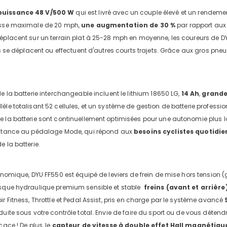
puissance 48 V/500 W
qui est livré avec un couple élevé et un rendemen
esse maximale de 20 mph,
une augmentation de 30 %
par rapport aux 
déplacent sur un terrain plat à 25-28 mph en moyenne, les coureurs de D
ils se déplacent ou effectuent d'autres courts trajets. Grâce aux gros pne
de la batterie interchangeable incluent le lithium 18650 LG,
14 Ah
,
grande
èle totalisant 52 cellules, et un système de gestion de batterie profess
 la batterie sont continuellement optimisées pour une autonomie plus l
istance au pédalage Mode, qui répond aux
besoins cyclistes quotidie
e la batterie.
ng-
gonomique, DYU FF550 est équipé de leviers de frein de mise hors tension
iews
isque hydraulique premium sensible et stable
freins (avant et arrière
r Fitness, Throttle et Pedal Assist, pris en charge par le système avancé
duite sous votre contrôle total. Envie de faire du sport ou de vous déten
cace ! De plus, le
capteur de vitesse à double effet Hall magnétiqu