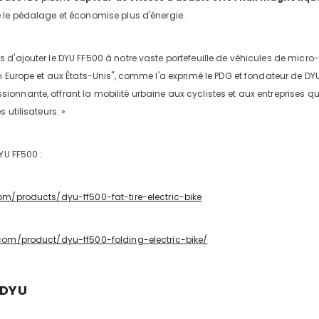
e le pédalage et économise plus d'énergie.
d'ajouter le DYU FF500 à notre vaste portefeuille de véhicules de micro-
n Europe et aux États-Unis", comme l'a exprimé le PDG et fondateur de DYU
nnante, offrant la mobilité urbaine aux cyclistes et aux entreprises qui 
 utilisateurs. »
YU FF500 :
om/products/dyu-ff500-fat-tire-electric-bike
com/product/dyu-ff500-folding-electric-bike/
 DYU