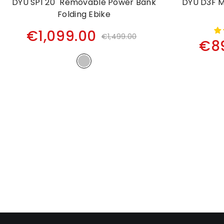
DYU SP1 20" Removable Power Bank
DYU D3F Mi
Folding Ebike
€1,099.00
€1,499.00
€8