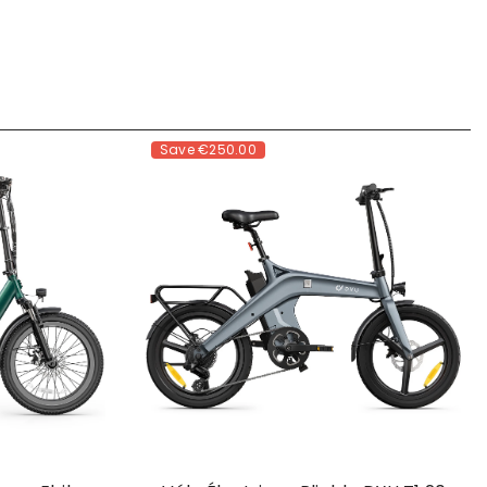
Save
€250.00