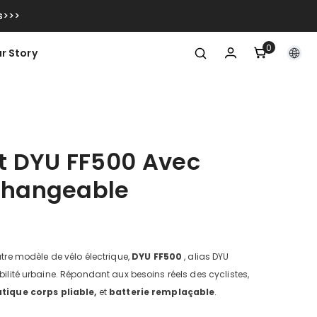
s>>>
0
0
r Story
item
nt DYU FF500 Avec
rchangeable
utre modèle de vélo électrique,
DYU FF500
, alias DYU
bilité urbaine. Répondant aux besoins réels des cyclistes,
atique
corps pliable,
et
batterie remplaçable
.