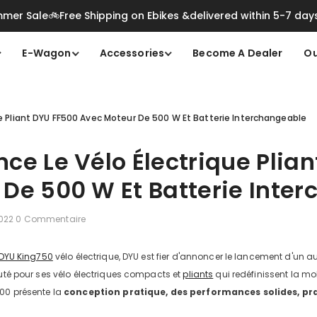
mer Sale🚲Free Shipping on Ebikes &delivered within 5-7 day
E-Wagon
Accessories
Become A Dealer
Ou
ue Pliant DYU FF500 Avec Moteur De 500 W Et Batterie Interchangeable
ce Le Vélo Électrique Plia
 De 500 W Et Batterie Inte
2022
0 Commentaire
DYU King750
vélo électrique, DYU est fier d'annoncer le lancement d'un a
puté pour ses vélo électriques compacts et
pliants
qui redéfinissent la mo
500 présente la
conception pratique, des performances solides,
pr