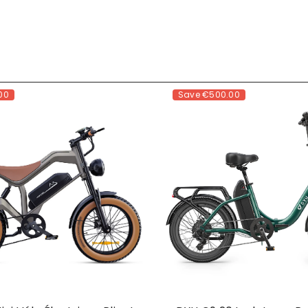
00
Save
€500.00