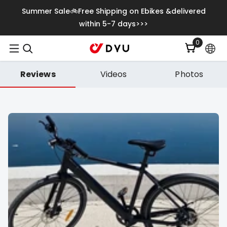
Skip To Content
Summer Sale🚲Free Shipping on Ebikes &delivered
within 5-7 days>>>
0
0
items
Reviews
Videos
Photos