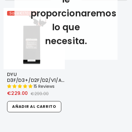
proporcionaremos
Save
€170.00
lo que
necesita.
DYU
D3F/D3+/D2F/D2/V1/A1F/A5
EBike 36V 6AH/10AH
15 Reviews
Batería De Litio
€229.00
€299.00
AÑADIR AL CARRITO