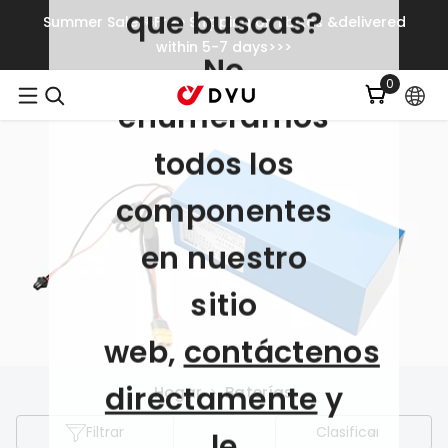
que buscas?
Saltar Al Contenido
Summer Sale🚲Free Shipping on Ebikes &delivered
within 5-7 days>>>
No
0
0
item
enumeramos
todos los
componentes
en nuestro
sitio
web,
contáctenos
directamente
y
Hogar
Baterías
Filtrar
Clasificar
le